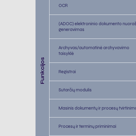
OCR
(ADOC) elektroninio dokumento nuora
generavimas
Archyvas/automatinė archyvavimo
taisyklė
Funkcijos
Registrai
Sutarčių modulis
Masinis dokumentų ir procesų tvirtinim
Procesų ir terminų priminimai