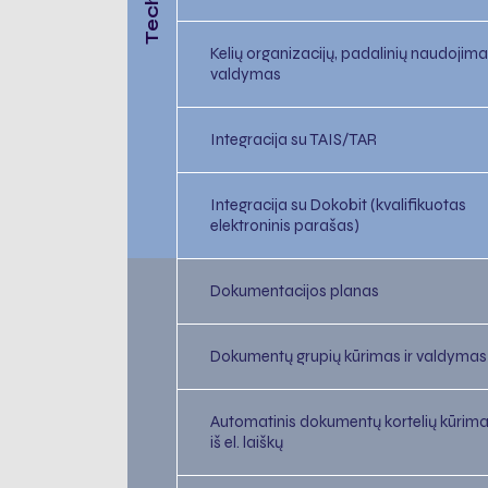
Kelių organizacijų, padalinių naudojimas
valdymas
Integracija su TAIS/TAR
Integracija su Dokobit (kvalifikuotas
elektroninis parašas)
Dokumentacijos planas
Dokumentų grupių kūrimas ir valdymas
Automatinis dokumentų kortelių kūrim
iš el. laiškų