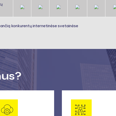
kų
sančią konkurentų internetinėse svetainėse
mus?