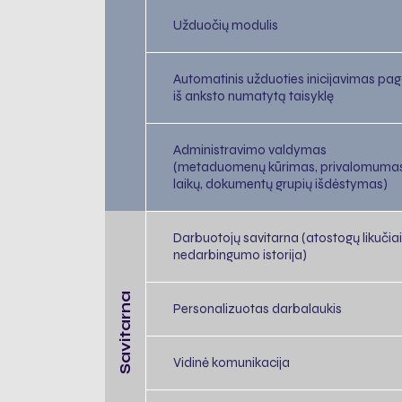
Užduočių modulis
Automatinis užduoties inicijavimas pag
iš anksto numatytą taisyklę
Administravimo valdymas
(metaduomenų kūrimas, privalomuma
laikų, dokumentų grupių išdėstymas)
Darbuotojų savitarna (atostogų likučiai
nedarbingumo istorija)
Savitarna
Personalizuotas darbalaukis
Vidinė komunikacija