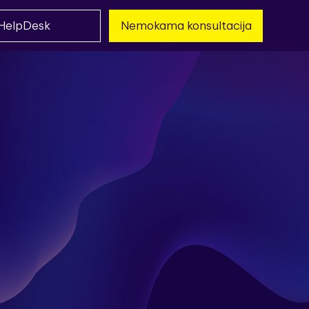
HelpDesk
Nemokama konsultacija