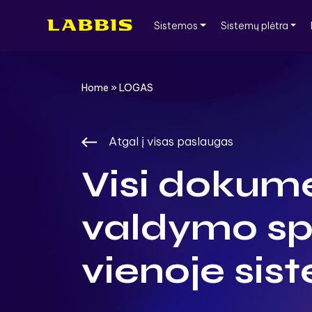
Skip
to
Sistemos
Sistemų plėtra
content
Home
»
LOGAS
Atgal į visas paslaugas
Visi dokum
valdymo sp
vienoje sis