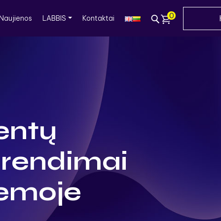
0
Naujienos
LABBIS
Kontaktai
entų
rendimai
temoje