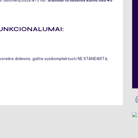
 ir duomenų bazė iki 5 GB.
Standarto nuomos kaina nuo 45
FUNKCIONALUMAI:
ų poreikis didesnis, galite susikomplektuoti NE STANDARTĄ