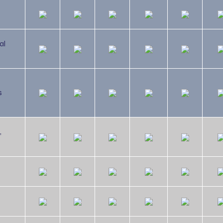
al
s
,