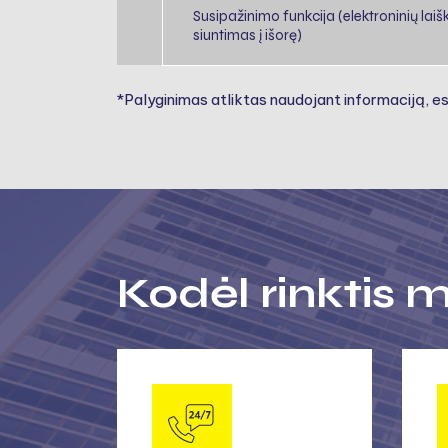
Susipažinimo funkcija (elektroninių laiš
siuntimas į išorę)
*Palyginimas atliktas naudojant informaciją, e
Kodėl rinktis 