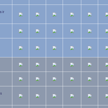
 ir
as