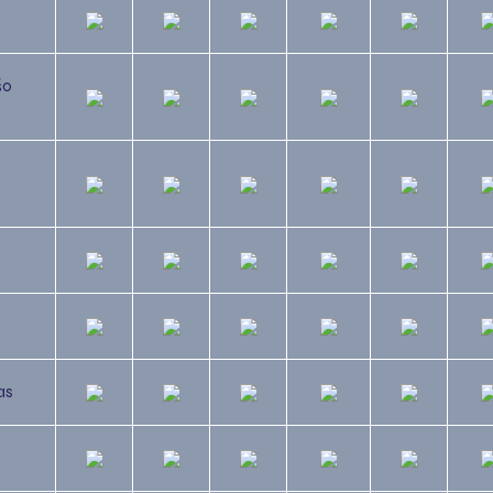
šo
as