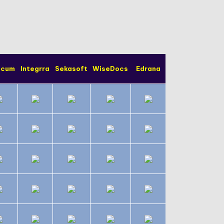
icum
Integrra
Sekasoft
WiseDocs
Edrana