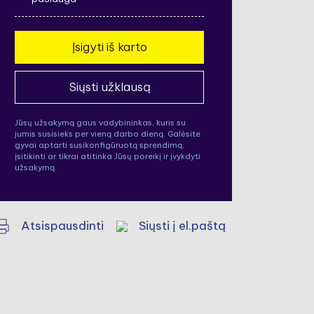
Jūsų užsakymą gaus vadybininkas, kuris su
jumis susisieks per vieną darbo dieną. Galėsite
gyvai aptarti susikonfigūruotą sprendimą,
įsitikinti ar tikrai atitinka Jūsų poreikį ir įvykdyti
užsakymą.
Atsispausdinti
Siųsti į el.paštą