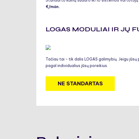
Standarto kainą sudaro iki 10 sistemos vartotojų
€/mėn.
LOGAS MODULIAI IR JŲ 
Tačiau tai – tik dalis LOGAS galimybių. Jeigu jūs
pagal individualius jūsų poreikius.
NE STANDARTAS