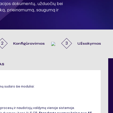
zacijos dokumentų, užduočių bei
arką, prieinamumą, saugumą ir
2
3
Konfigūravimas
Užsakymas
AS
ą sudaro šie moduliai:
procesų ir naudotojų valdymą vienoje sistemoje.