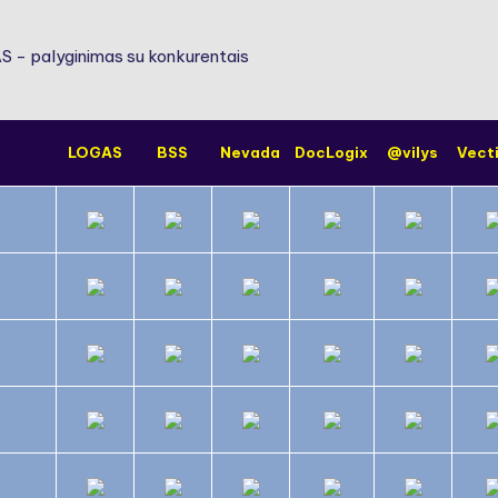
- palyginimas su konkurentais
LOGAS
BSS
Nevada
DocLogix
@vilys
Vect